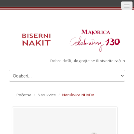
Početna
Prijava
Registracija
Košarica
Dobro došli,
ulogirajte se
ili
otvorite račun
Album
Pregledani artikli
Uvjeti
Početna
/
Narukvice
/
Narukvica NUADA