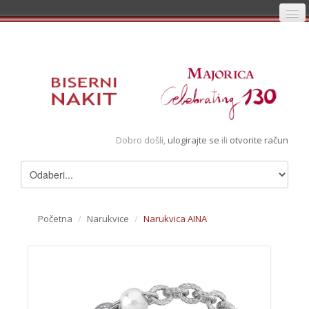
Početna
Prijava
Registracija
Košarica
Dobro došli,
ulogirajte se
ili
otvorite račun
Album
Pregledani artikli
Uvjeti
Početna
/
Narukvice
/
Narukvica AINA