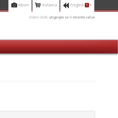
Album
Košarica
Pregledi
1
Dobro došli,
ulogirajte se
ili
otvorite račun