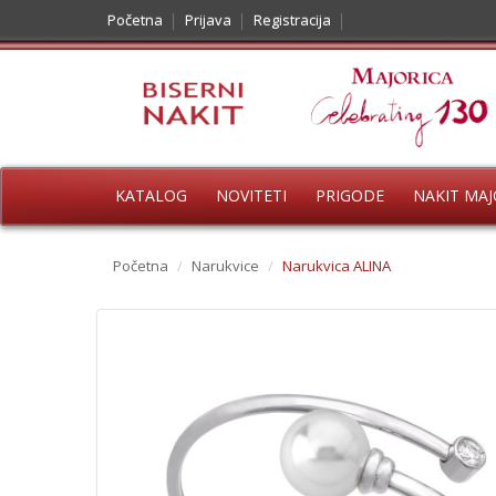
Početna
Prijava
Registracija
KATALOG
NOVITETI
PRIGODE
NAKIT MAJ
Početna
/
Narukvice
/
Narukvica ALINA