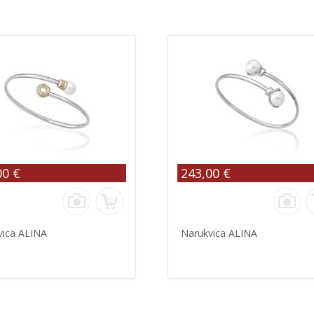
00 €
243,00 €
vica ALINA
Narukvica ALINA