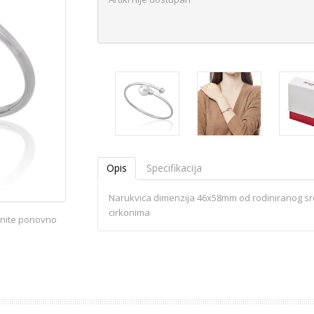
Opis
Specifikacija
Narukvica dimenzija 46x58mm od rodiniranog sre
cirkonima
iknite ponovno