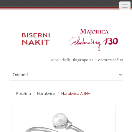
Početna
Prijava
Registracija
Košarica
Dobro došli,
ulogirajte se
ili
otvorite račun
Album
Pregledani artikli
Uvjeti
Početna
/
Narukvice
/
Narukvica ALINA