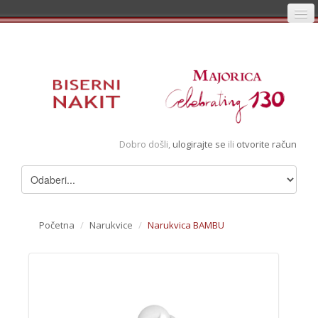
Početna
Prijava
Registracija
Košarica
Dobro došli,
ulogirajte se
ili
otvorite račun
Album
Pregledani artikli
Uvjeti
Početna
/
Narukvice
/
Narukvica BAMBU