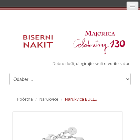
Početna
Prijava
Registracija
Košarica
Dobro došli,
ulogirajte se
ili
otvorite račun
Album
Pregledani artikli
Uvjeti
Početna
/
Narukvice
/
Narukvica BUCLE