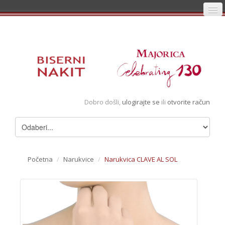
Početna
Prijava
Registracija
Košarica
Dobro došli,
ulogirajte se
ili
otvorite račun
Album
Pregledani artikli
Uvjeti
Početna
/
Narukvice
/
Narukvica CLAVE AL SOL