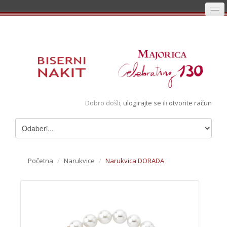
Početna
Prijava
Registracija
Košarica
Dobro došli,
ulogirajte se
ili
otvorite račun
Album
Pregledani artikli
Uvjeti
Početna
/
Narukvice
/
Narukvica DORADA