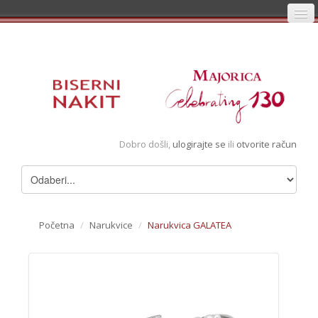
Početna
Prijava
Registracija
Košarica
Dobro došli,
ulogirajte se
ili
otvorite račun
Album
Pregledani artikli
Uvjeti
Početna
/
Narukvice
/
Narukvica GALATEA