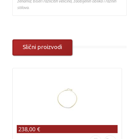
ženama; biseri različitih veličina, zaobljenih oblika i raznih
stilova.
Slični proizvodi
238,00 €