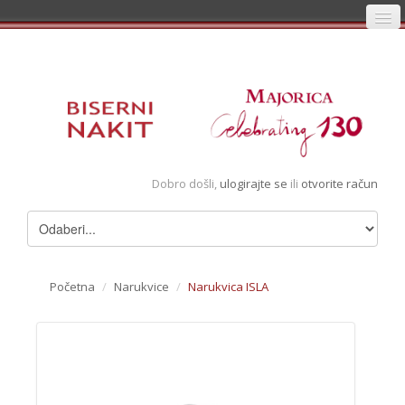
Početna
Prijava
Registracija
Košarica
Dobro došli,
ulogirajte se
ili
otvorite račun
Album
Pregledani artikli
Uvjeti
Početna
/
Narukvice
/
Narukvica ISLA