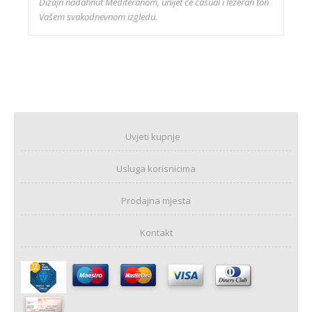
Dizajn nadahnut Mediteranom, unijet će casual i ležeran ton
Vašem svakodnevnom izgledu.
Uvjeti kupnje
Usluga korisnicima
Prodajna mjesta
Kontakt