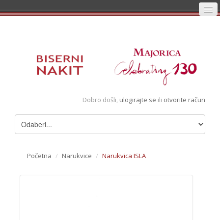
Početna
Prijava
Registracija
Košarica
Dobro došli,
ulogirajte se
ili
otvorite račun
Album
Pregledani artikli
Uvjeti
Početna
/
Narukvice
/
Narukvica ISLA