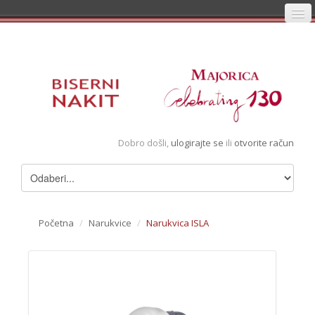
Početna
Prijava
Registracija
Košarica
Dobro došli,
ulogirajte se
ili
otvorite račun
Album
Pregledani artikli
Uvjeti
Početna
/
Narukvice
/
Narukvica ISLA