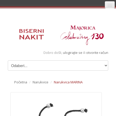
Početna
Prijava
Registracija
Košarica
Dobro došli,
ulogirajte se
ili
otvorite račun
Album
Pregledani artikli
Uvjeti
Početna
/
Narukvice
/
Narukvica MARINA