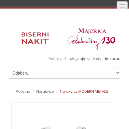
Početna
Prijava
Registracija
Košarica
Dobro došli,
ulogirajte se
ili
otvorite račun
Album
Pregledani artikli
Uvjeti
Početna
/
Narukvice
/
Narukvica MODERN METALS