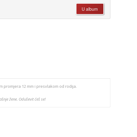
om promjera 12 mm i presvlakom od rodija.
nje žene. Oduševit ćeš se!