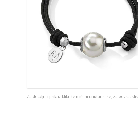
Za detaljniji prikaz kliknite mišem unutar slike, za povrat kl