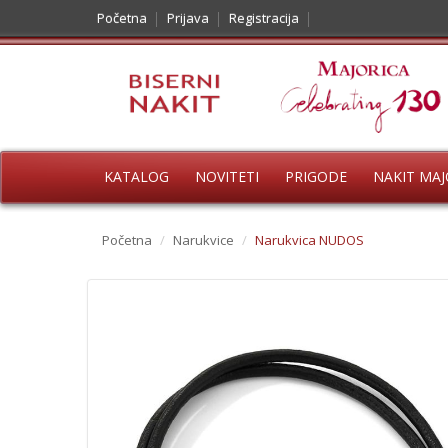
Početna
Prijava
Registracija
KATALOG
NOVITETI
PRIGODE
NAKIT MAJ
Početna
/
Narukvice
/
Narukvica NUDOS