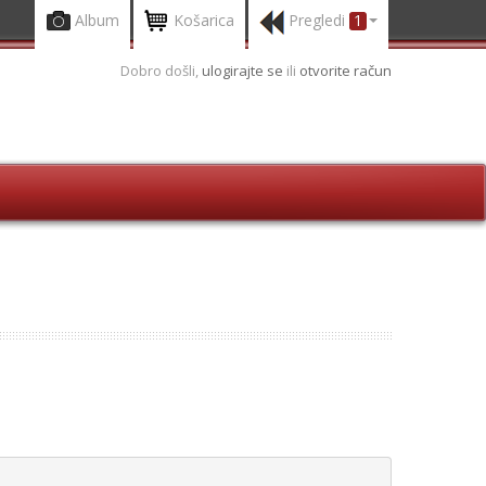
Album
Košarica
Pregledi
1
Dobro došli,
ulogirajte se
ili
otvorite račun