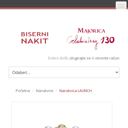
Početna
Prijava
Registracija
Košarica
Dobro došli,
ulogirajte se
ili
otvorite račun
Album
Pregledani artikli
Uvjeti
Početna
/
Narukvice
/
Narukvica LAUNCH