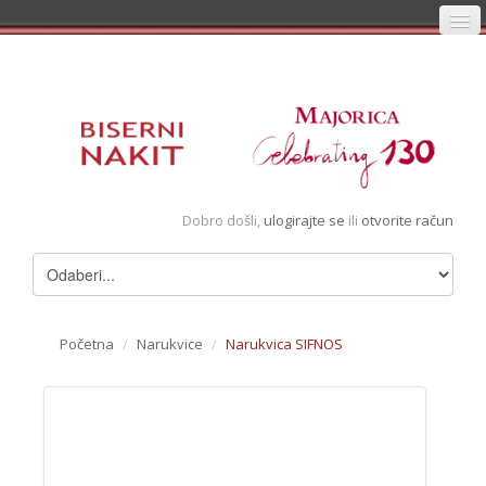
Početna
Prijava
Registracija
Košarica
Dobro došli,
ulogirajte se
ili
otvorite račun
Album
Pregledani artikli
Uvjeti
Početna
/
Narukvice
/
Narukvica SIFNOS