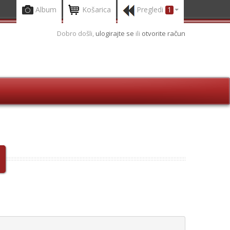
Album
Košarica
Pregledi
1
Dobro došli,
ulogirajte se
ili
otvorite račun