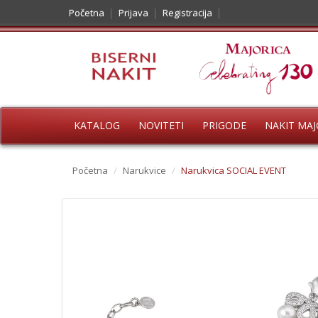
Početna
Prijava
Registracija
KATALOG
NOVITETI
PRIGODE
NAKIT MAJ
Početna
/
Narukvice
/
Narukvica SOCIAL EVENT