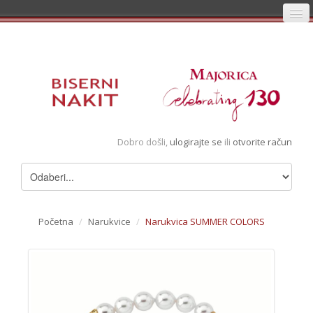
Početna
Prijava
Registracija
Košarica
Dobro došli,
ulogirajte se
ili
otvorite račun
Album
Pregledani artikli
Uvjeti
Početna
/
Narukvice
/
Narukvica SUMMER COLORS