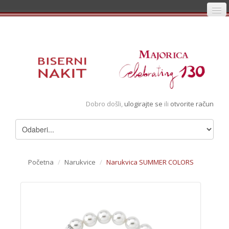
Početna
Prijava
Registracija
Košarica
Dobro došli,
ulogirajte se
ili
otvorite račun
Album
Pregledani artikli
Uvjeti
Početna
/
Narukvice
/
Narukvica SUMMER COLORS