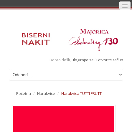
Početna
Prijava
Registracija
Košarica
Dobro došli,
ulogirajte se
ili
otvorite račun
Album
Pregledani artikli
Uvjeti
Početna
/
Narukvice
/
Narukvica TUTTI FRUTTI