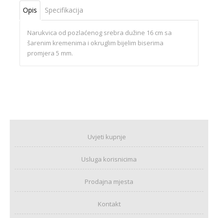
Opis
Specifikacija
Narukvica od pozlaćenog srebra dužine 16 cm sa
šarenim kremenima i okruglim bijelim biserima
promjera 5 mm.
Uvjeti kupnje
Usluga korisnicima
Prodajna mjesta
Kontakt