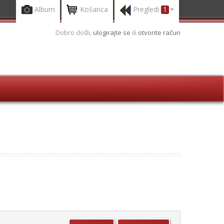
Album
Košarica
Pregledi
1
Dobro došli,
ulogirajte se
ili
otvorite račun