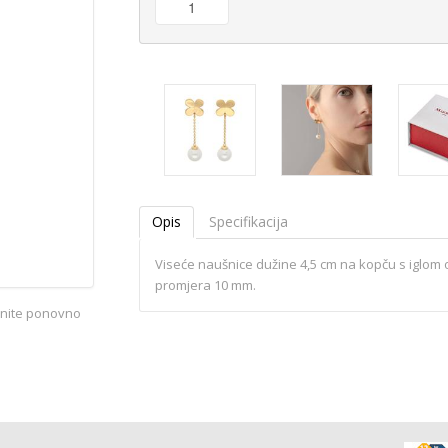
Opis
Specifikacija
Viseće naušnice dužine 4,5 cm na kopču s iglom 
promjera 10 mm.
iknite ponovno