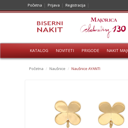
Početna
Prijava
Registracija
KATALOG
NOVITETI
PRIGODE
NAKIT MAJ
Početna
/
Naušnice
/
Naušnice AYANTI