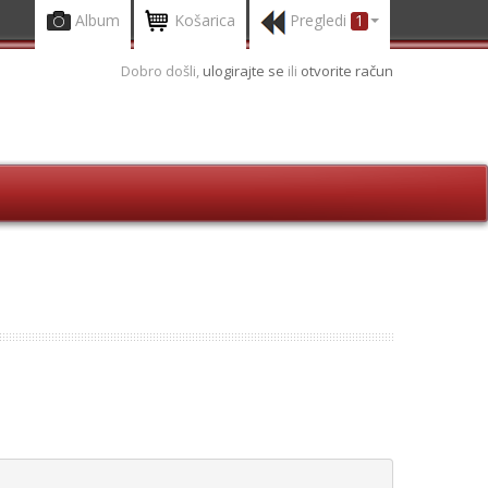
Album
Košarica
Pregledi
1
Dobro došli,
ulogirajte se
ili
otvorite račun