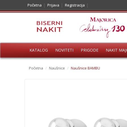
Početna
Prijava
Registracija
KATALOG
NOVITETI
PRIGODE
NAKIT MAJ
Početna
/
Naušnice
/
Naušnice BAMBU