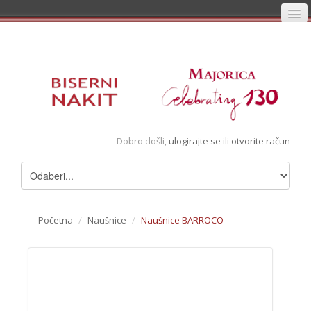
Početna
Prijava
Registracija
Košarica
Dobro došli,
ulogirajte se
ili
otvorite račun
Album
Pregledani artikli
Uvjeti
Početna
/
Naušnice
/
Naušnice BARROCO