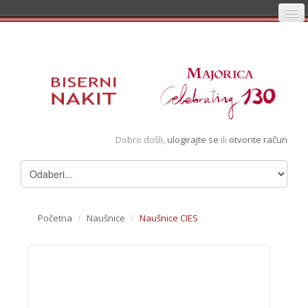
Početna
Prijava
Registracija
Košarica
Dobro došli,
ulogirajte se
ili
otvorite račun
Album
Pregledani artikli
Uvjeti
Početna
/
Naušnice
/
Naušnice CIES