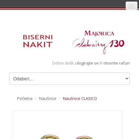
Početna
Prijava
Registracija
Košarica
Dobro došli,
ulogirajte se
ili
otvorite račun
Album
Pregledani artikli
Uvjeti
Početna
/
Naušnice
/
Naušnice CLASICO