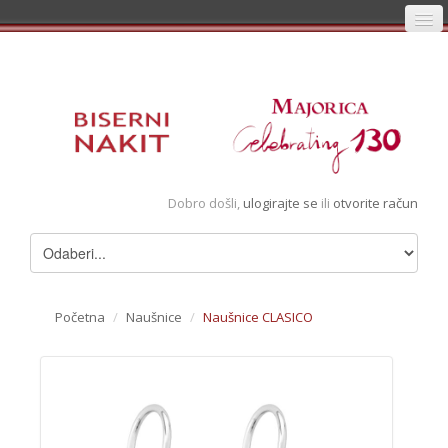
Početna
Prijava
Registracija
Košarica
Dobro došli,
ulogirajte se
ili
otvorite račun
Album
Pregledani artikli
Uvjeti
Početna
/
Naušnice
/
Naušnice CLASICO