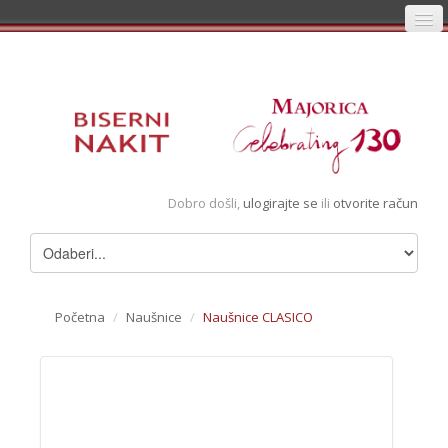
Početna
Prijava
Registracija
Košarica
Dobro došli,
ulogirajte se
ili
otvorite račun
Album
Pregledani artikli
Uvjeti
Početna
/
Naušnice
/
Naušnice CLASICO