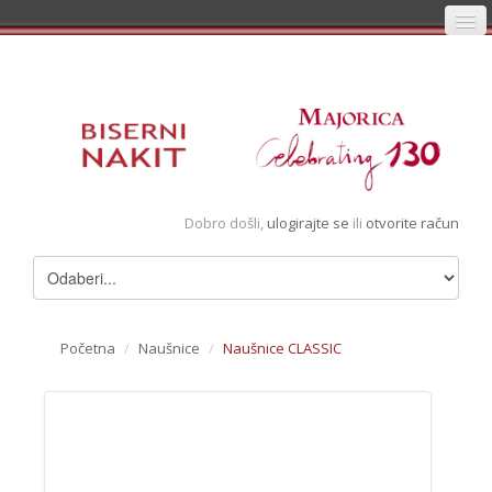
Početna
Prijava
Registracija
Košarica
Dobro došli,
ulogirajte se
ili
otvorite račun
Album
Pregledani artikli
Uvjeti
Početna
/
Naušnice
/
Naušnice CLASSIC