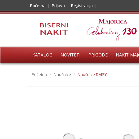
Početna
Prijava
Registracija
KATALOG
NOVITETI
PRIGODE
NAKIT MAJ
Početna
/
Naušnice
/
Naušnice DAISY