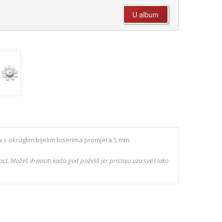
 s okruglim bijelim biserima promjera 5 mm.
t. Možeš ih nositi kada god poželiš jer pristaju uza sve i lako