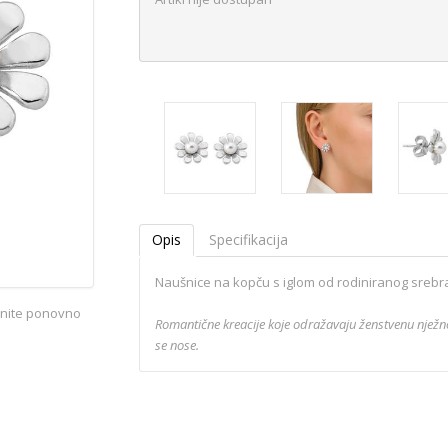
Opis
Specifikacija
Naušnice na kopču s iglom od rodiniranog srebra
iknite ponovno
Romantične kreacije koje odražavaju ženstvenu nježnos
se nose.