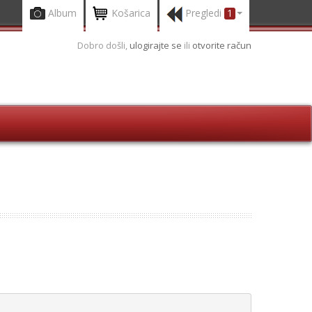
Album
Košarica
Pregledi
1
Dobro došli,
ulogirajte se
ili
otvorite račun