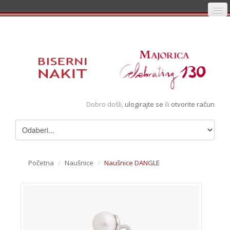
Početna
Prijava
Registracija
Košarica
Dobro došli,
ulogirajte se
ili
otvorite račun
Album
Pregledani artikli
Uvjeti
Početna
/
Naušnice
/
Naušnice DANGLE