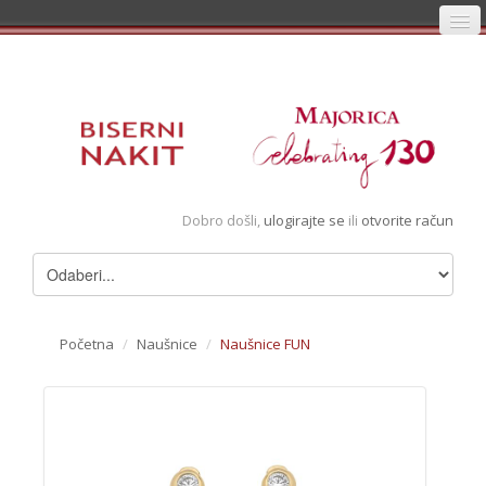
Početna
Prijava
Registracija
Košarica
Dobro došli,
ulogirajte se
ili
otvorite račun
Album
Pregledani artikli
Uvjeti
Početna
/
Naušnice
/
Naušnice FUN