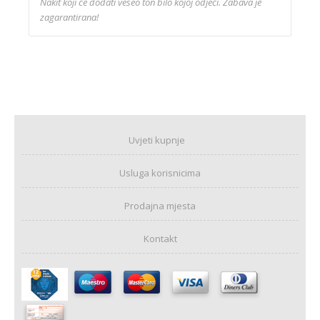
Nakit koji će dodati veseo ton bilo kojoj odjeći. Zabava je
zagarantirana!
Uvjeti kupnje
Usluga korisnicima
Prodajna mjesta
Kontakt