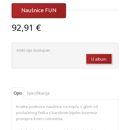
Naušnice FUN
92,91 €
Artikl nije dostupan
Opis
Specifikacija
Kratke podesive naušnice na kopču s iglom od
pozlaćenog čelika s baroknim bijelim biserima
promjera 8 mm i cirkonima.