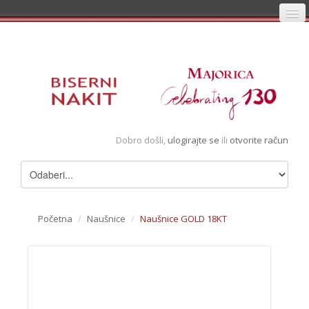
Početna
Prijava
Registracija
Košarica
Dobro došli,
ulogirajte se
ili
otvorite račun
Album
Pregledani artikli
Uvjeti
Početna
/
Naušnice
/
Naušnice GOLD 18KT