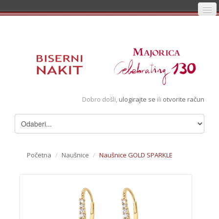
Početna
Prijava
Registracija
Košarica
Dobro došli,
ulogirajte se
ili
otvorite račun
Album
Pregledani artikli
Uvjeti
Početna
/
Naušnice
/
Naušnice GOLD SPARKLE