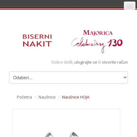
Početna
Prijava
Registracija
Košarica
Dobro došli,
ulogirajte se
ili
otvorite račun
Album
Pregledani artikli
Uvjeti
Početna
/
Naušnice
/
Naušnice HOJA