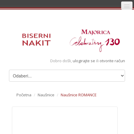
Početna
Prijava
Registracija
Košarica
Dobro došli,
ulogirajte se
ili
otvorite račun
Album
Pregledani artikli
Uvjeti
Početna
/
Naušnice
/
Naušnice ROMANCE