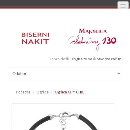
Početna
Prijava
Registracija
Košarica
Dobro došli,
ulogirajte se
ili
otvorite račun
Album
Pregledani artikli
Uvjeti
Početna
/
Ogrlice
/
Ogrlica CITY CHIC