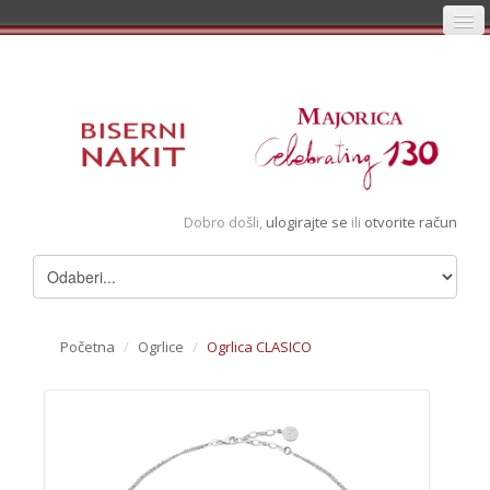
Početna
Prijava
Registracija
Košarica
Dobro došli,
ulogirajte se
ili
otvorite račun
Album
Pregledani artikli
Uvjeti
Početna
/
Ogrlice
/
Ogrlica CLASICO