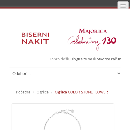
Početna
Prijava
Registracija
Košarica
Dobro došli,
ulogirajte se
ili
otvorite račun
Album
Pregledani artikli
Uvjeti
Početna
/
Ogrlice
/
Ogrlica COLOR STONE FLOWER