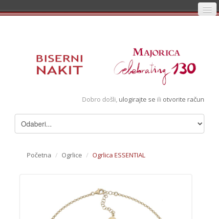
Početna
Prijava
Registracija
Košarica
Dobro došli,
ulogirajte se
ili
otvorite račun
Album
Pregledani artikli
Uvjeti
Početna
/
Ogrlice
/
Ogrlica ESSENTIAL