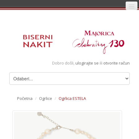
Početna
Prijava
Registracija
Košarica
Dobro došli,
ulogirajte se
ili
otvorite račun
Album
Pregledani artikli
Uvjeti
Početna
/
Ogrlice
/
Ogrlica ESTELA