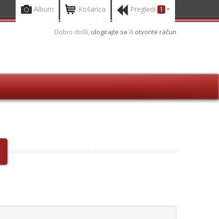
Album
Košarica
Pregledi
1
Dobro došli,
ulogirajte se
ili
otvorite račun