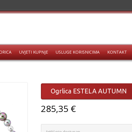
ORICA
UVJETI KUPNJE
USLUGE KORISNICIMA
KONTAKT
Ogrlica ESTELA AUTUMN
285,35 €
Artikl nije dostupan