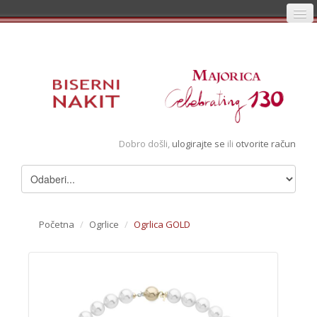
Početna
Prijava
Registracija
Košarica
Dobro došli,
ulogirajte se
ili
otvorite račun
Album
Pregledani artikli
Uvjeti
Početna
/
Ogrlice
/
Ogrlica GOLD