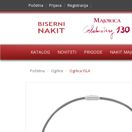
Početna
Prijava
Registracija
KATALOG
NOVITETI
PRIGODE
NAKIT MAJ
Početna
/
Ogrlice
/
Ogrlica ISLA