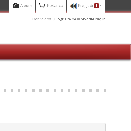
Album
Košarica
Pregledi
1
Dobro došli,
ulogirajte se
ili
otvorite račun