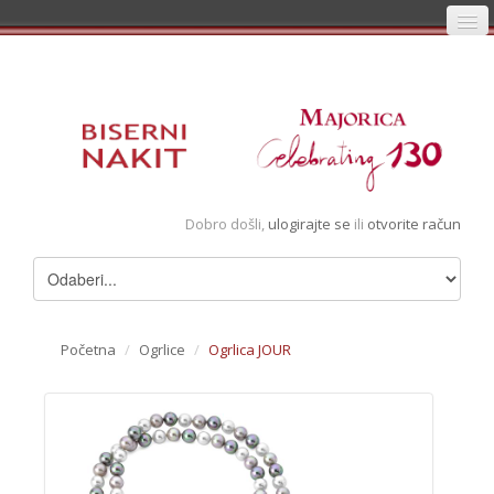
Početna
Prijava
Registracija
Košarica
Dobro došli,
ulogirajte se
ili
otvorite račun
Album
Pregledani artikli
Uvjeti
Početna
/
Ogrlice
/
Ogrlica JOUR