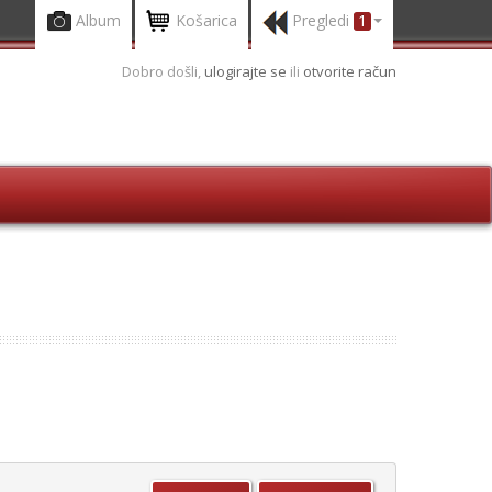
Album
Košarica
Pregledi
1
Dobro došli,
ulogirajte se
ili
otvorite račun