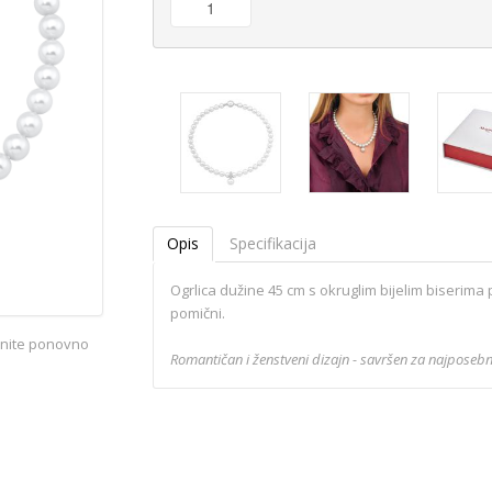
Opis
Specifikacija
Ogrlica dužine 45 cm s okruglim bijelim biserima
pomični.
iknite ponovno
Romantičan i ženstveni dizajn - savršen za najposebn