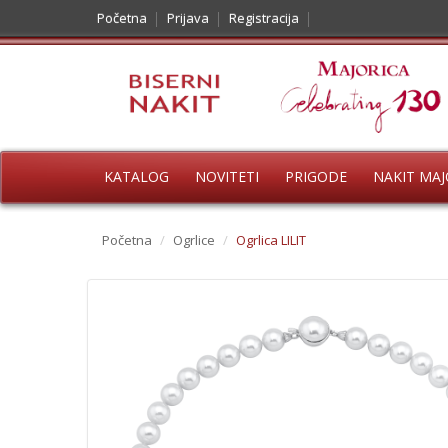
Početna
Prijava
Registracija
KATALOG
NOVITETI
PRIGODE
NAKIT MAJ
Početna
/
Ogrlice
/
Ogrlica LILIT