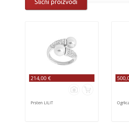
Slični proizvodi
214,00 €
500,
Prsten LILIT
Ogrlic