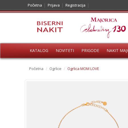
Početna
Prijava
Registracija
KATALOG
NOVITETI
PRIGODE
NAKIT MAJ
Početna
/
Ogrlice
/
Ogrlica MOM LOVE