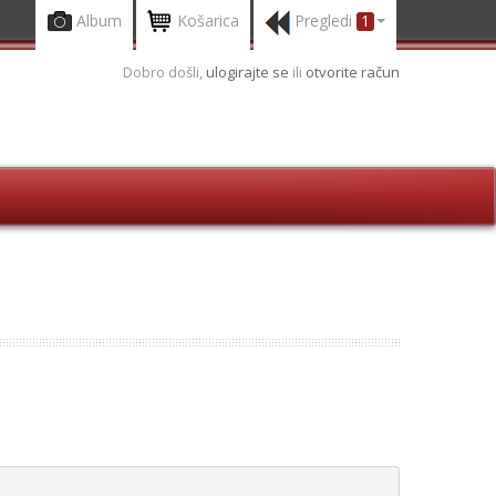
Album
Košarica
Pregledi
1
Dobro došli,
ulogirajte se
ili
otvorite račun