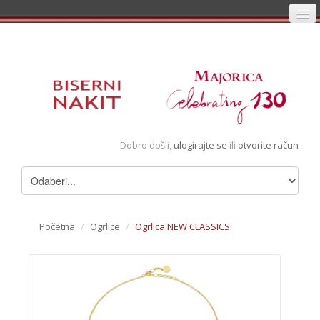
Početna
Prijava
Registracija
Košarica
Dobro došli,
ulogirajte se
ili
otvorite račun
Album
Pregledani artikli
Uvjeti
Početna
/
Ogrlice
/
Ogrlica NEW CLASSICS