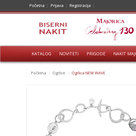
Početna
Prijava
Registracija
KATALOG
NOVITETI
PRIGODE
NAKIT MAJ
Početna
/
Ogrlice
/
Ogrlica NEW WAVE