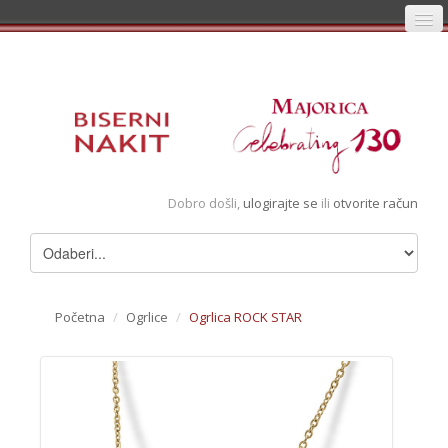
Početna
Prijava
Registracija
Košarica
Dobro došli,
ulogirajte se
ili
otvorite račun
Album
Pregledani artikli
Uvjeti
Početna
/
Ogrlice
/
Ogrlica ROCK STAR